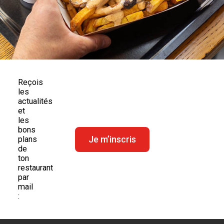
Reçois
les
actualités
et
les
bons
Je m’inscris
plans
de
ton
restaurant
par
mail
: