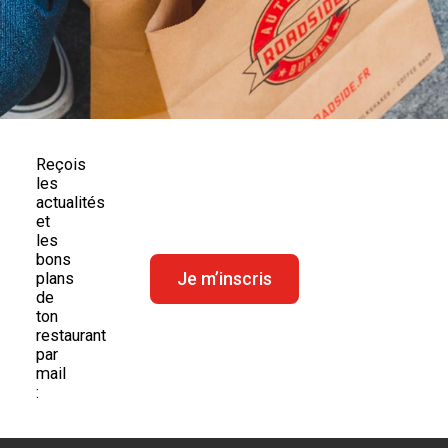
Reçois
les
actualités
et
les
bons
Je m’inscris
plans
de
ton
restaurant
par
mail
: